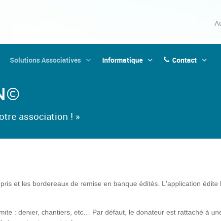
Ac
Solutions Associatives
Informatique
Contact
N©
tre association ! »
 pris et les bordereaux de remise en banque édités.
L'application édite
imite : denier, chantiers, etc… Par défaut, le donateur est rattaché à un