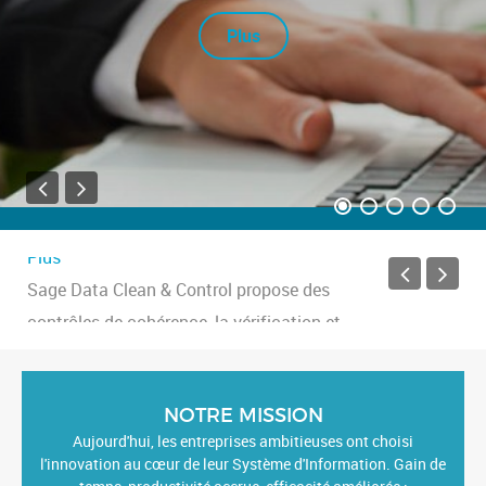
Plus
Sage Data Clean & Control propose des
contrôles de cohérence, la vérification et
l’ajustement des données
...
Plus
Factures électroniques : Bientôt une
obligation pour la déclaration de TVA
Retrouvez les nouveautés Sage 100
...
NOTRE MISSION
Plus
Aujourd'hui, les entreprises ambitieuses ont choisi