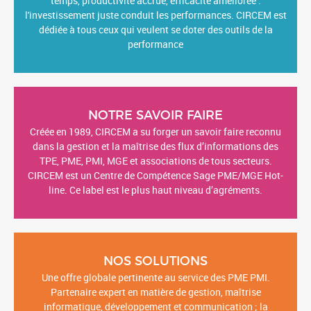
l'innovation au cœur de leur Système d'Information. Gain de
temps, productivité accrue, efficacité améliorée :
l'investissement juste conduit les performances. CIRCEM est
dédiée à tous ceux qui veulent se doter des outils de la
performance
NOTRE SAVOIR FAIRE
Créée en 1989, CIRCEM a su forger un savoir faire reconnu
dans la gestion et la maîtrise des flux d’informations des
TPE, PME, PMI, MGE et associations de tous secteurs.
CIRCEM est un Centre de Compétence Sage PME/MGE Hot-
line. Ce label est le plus haut niveau d’agréments.
NOS SOLUTIONS
Une offre globale pertinente au service des PME PMI.