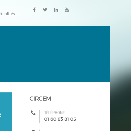
tualités
CIRCEM
TÉLÉPHONE
E
01 60 83 81 05