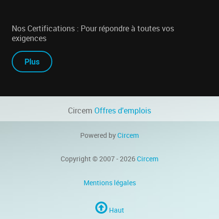
Nos Certifications : Pour répondre à toutes vos
exigences
Plus
Circem
Offres d'emplois
Powered by
Circem
Copyright © 2007 - 2026
Circem
Mentions légales
Haut